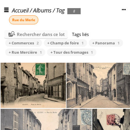
Accueil
/
Albums
/
Tag
8
Rue du Merle
Rechercher dans ce lot
Tags liés
+ Commerces
2
+ Champ de foire
1
+ Panorama
1
+ Rue Mercière
1
+ Tour des fromages
1