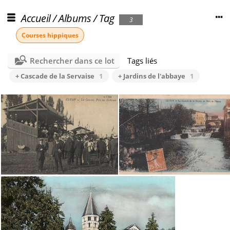
Accueil
/
Albums
/
Tag
3
Courses hippiques
Rechercher dans ce lot
Tags liés
+ Cascade de la Servaise
1
+ Jardins de l'abbaye
1