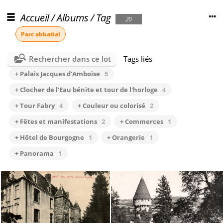
Accueil
/
Albums
/
Tag
20
Parc abbatial
Rechercher dans ce lot
Tags liés
+ Palais Jacques d'Amboise
5
+ Clocher de l'Eau bénite et tour de l'horloge
4
+ Tour Fabry
4
+ Couleur ou colorisé
2
+ Fêtes et manifestations
2
+ Commerces
1
+ Hôtel de Bourgogne
1
+ Orangerie
1
+ Panorama
1