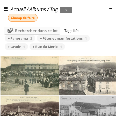
Accueil
/
Albums
/
Tag
5
Champ de foire
Rechercher dans ce lot
Tags liés
+ Panorama
2
+ Fêtes et manifestations
1
+ Lavoir
1
+ Rue du Merle
1