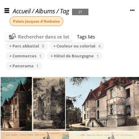
Accueil
/
Albums
/
Tag
21
Palais Jacques d'Amboise
Rechercher dans ce lot
Tags liés
+ Parc abbatial
5
+ Couleur ou colorisé
4
+ Commerces
1
+ Hôtel de Bourgogne
1
+ Panorama
1