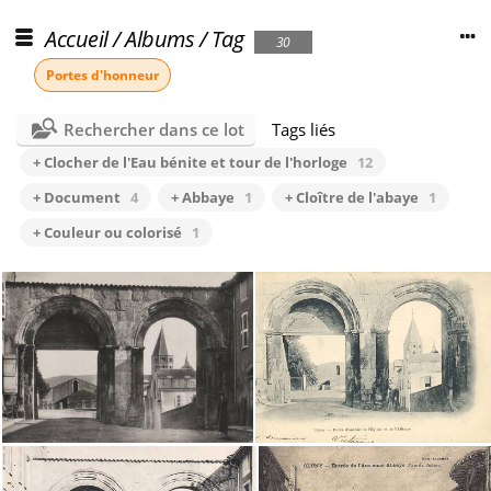
Accueil
/
Albums
/
Tag
30
Portes d'honneur
Rechercher dans ce lot
Tags liés
+ Clocher de l'Eau bénite et tour de l'horloge
12
+ Document
4
+ Abbaye
1
+ Cloître de l'abaye
1
+ Couleur ou colorisé
1