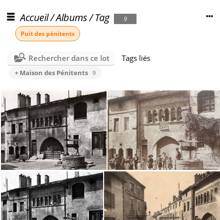
Accueil
/
Albums
/
Tag
9
Puit des pénitents
Rechercher dans ce lot
Tags liés
+ Maison des Pénitents
9