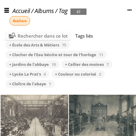
Accueil
/
Albums
/
Tag
83
Ateliers
Rechercher dans ce lot
Tags liés
+ École des Arts & Métiers
75
+ Clocher de l'Eau bénite et tour de l'horloge
11
+ Jardins de l'abbaye
10
+ Cellier des moines
7
+ Lycée La Prat's
6
+ Couleur ou colorisé
2
+ Cloître de l'abaye
1