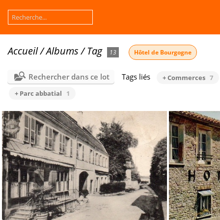
Accueil
/
Albums
/
Tag
13
Hôtel de Bourgogne
Rechercher dans ce lot
Tags liés
+ Commerces
7
+ Parc abbatial
1