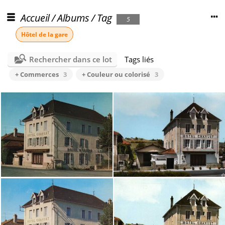
Accueil
/
Albums
/
Tag
5
Hôtel de la gare
Rechercher dans ce lot
Tags liés
+ Commerces
3
+ Couleur ou colorisé
3