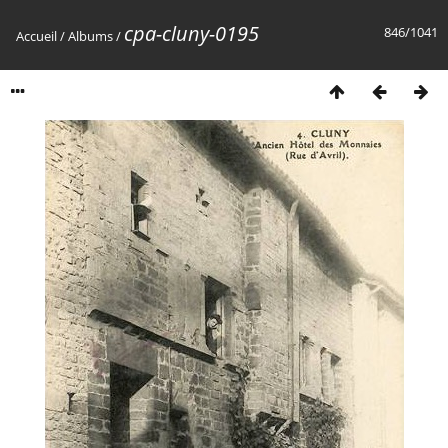
cpa-cluny-0195
846/1041
Accueil
/
Albums
/