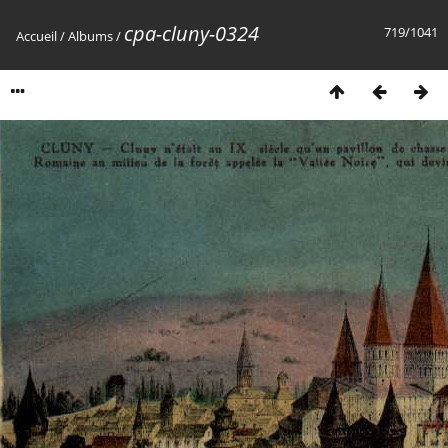
cpa-cluny-0324
719/1041
Accueil
/
Albums
/