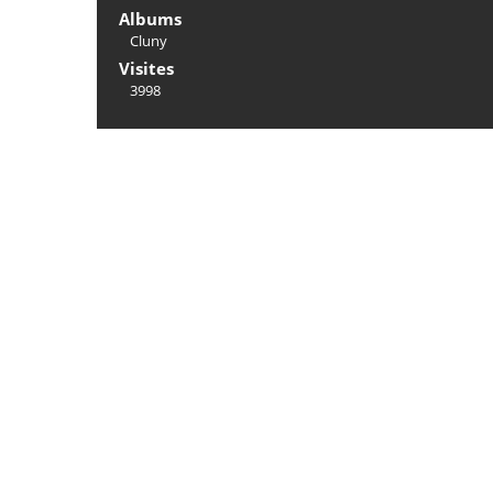
Albums
Cluny
Visites
3998