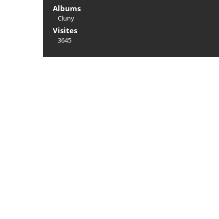
Albums
Cluny
Visites
3645