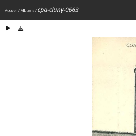
cpa-cluny-0663
Accueil
/
Albums
/