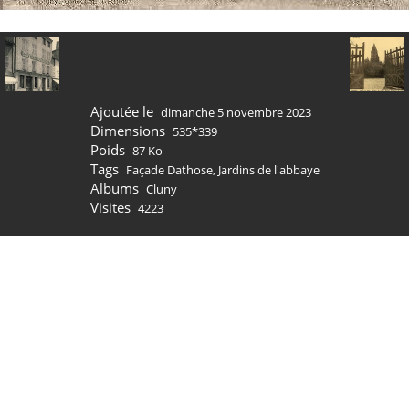
Ajoutée le
dimanche 5 novembre 2023
Dimensions
535*339
Poids
87 Ko
Tags
Façade Dathose
,
Jardins de l'abbaye
Albums
Cluny
Visites
4223