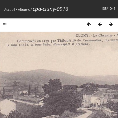
cpa-cluny-0916
133/1041
Accueil
/
Albums
/